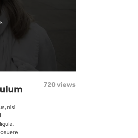
720 views
bulum
s, nisi
l
igula,
 posuere