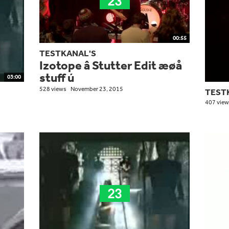
00:55
TESTKANAL'S
Izotope â Stutter Edit æøå
stuff ú
03:00
528 views
November 23, 2015
TEST
407 view