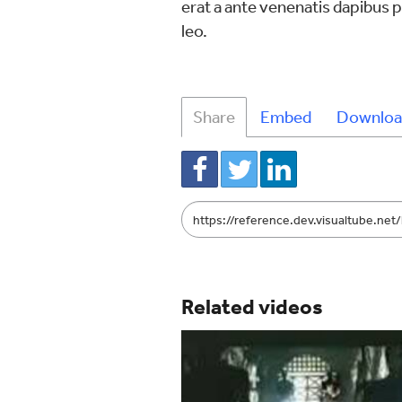
erat a ante venenatis dapibus p
leo.
Share
Embed
Downloa
Link
to
share
Related videos