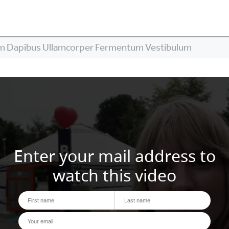
m Dapibus Ullamcorper Fermentum Vestibulum