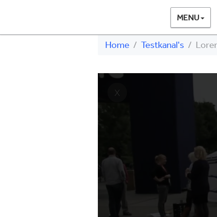
MENU
Home
Testkanal's
Lore