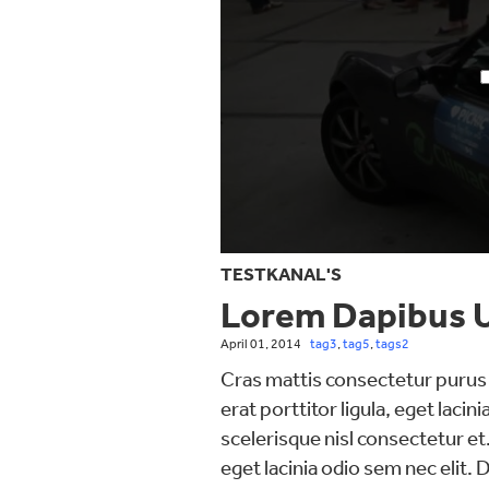
TESTKANAL'S
Lorem Dapibus 
April 01, 2014
tag3
,
tag5
,
tags2
Cras mattis consectetur purus 
erat porttitor ligula, eget lac
scelerisque nisl consectetur et.
eget lacinia odio sem nec elit.